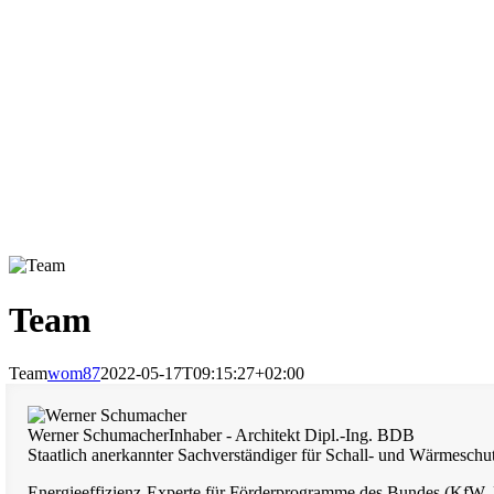
Team
Team
wom87
2022-05-17T09:15:27+02:00
Werner Schumacher
Inhaber - Architekt Dipl.-Ing. BDB
Staatlich anerkannter Sachverständiger für Schall- und Wärmeschu
Energieeffizienz-Experte für Förderprogramme des Bundes (KfW