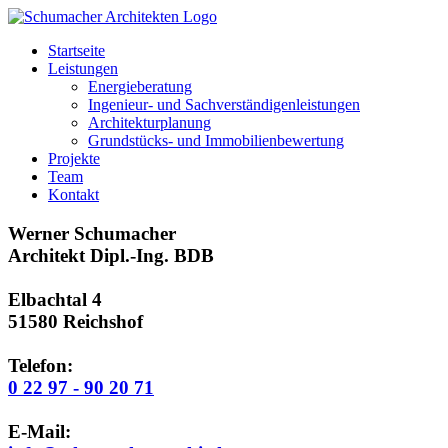
Skip
to
Startseite
content
Leistungen
Energieberatung
Ingenieur- und Sachverständigenleistungen
Architekturplanung
Grundstücks- und Immobilienbewertung
Projekte
Team
Kontakt
Werner Schumacher
Architekt Dipl.-Ing. BDB
Elbachtal 4
51580 Reichshof
Telefon:
0 22 97 - 90 20 71
E-Mail: